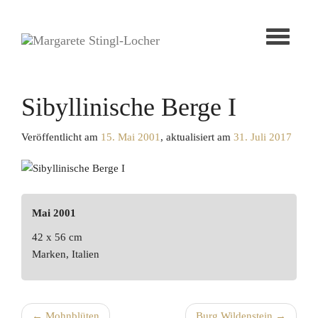
Toggle
navigati
Sibyllinische Berge I
Veröffentlicht am
15. Mai 2001
, aktualisiert am
31. Juli 2017
Mai 2001
42 x 56 cm
Marken, Italien
←
Mohnblüten
Burg Wildenstein
→