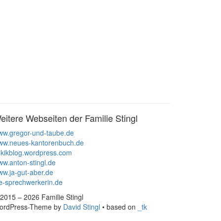
eitere Webseiten der Familie Stingl
ww.gregor-und-taube.de
ww.neues-kantorenbuch.de
kikblog.wordpress.com
w.anton-stingl.de
w.ja-gut-aber.de
e-sprechwerkerin.de
2015 – 2026 Familie Stingl
ordPress-Theme by
David Stingl
• based on
_tk