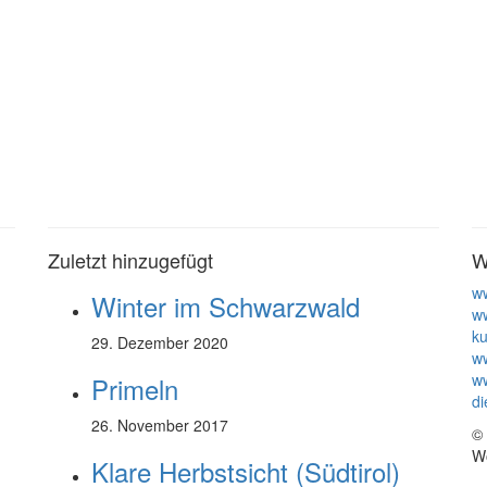
Zuletzt hinzugefügt
W
w
Winter im Schwarzwald
w
ku
29. Dezember 2020
ww
ww
Primeln
di
26. November 2017
© 
W
Klare Herbstsicht (Südtirol)